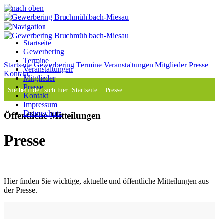
Startseite
+49 (0) 175 / 603 81 26
info@gewerbering-
Gewerbering
brumie.de
Termine
Startseite
Gewerbering
Termine
Veranstaltungen
Mitglieder
Presse
Veranstaltungen
Kontakt
Mitglieder
Presse
Sie befinden sich hier:
Startseite
Presse
Kontakt
Impressum
Datenschutz
Öffentliche Mitteilungen
Presse
Hier finden Sie wichtige, aktuelle und öffentliche Mitteilungen aus
der Presse.